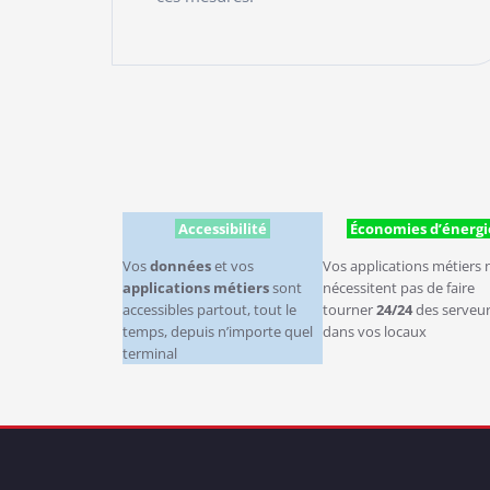
READ MORE
Accessibilité
Économies d’énergi
Vos
données
et vos
Vos applications métiers 
applications métiers
sont
nécessitent pas de faire
accessibles partout, tout le
tourner
24/24
des serveu
temps, depuis n’importe quel
dans vos locaux
terminal