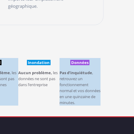
géographique.
READ MORE
l
Inondation
Données
blème
, les
Aucun problème,
les
Pas d’inquiétude
,
sont pas
données ne sont pas
retrouvez un
ines
dans l’entreprise
fonctionnement
normal et vos données
en une quinzaine de
minutes.