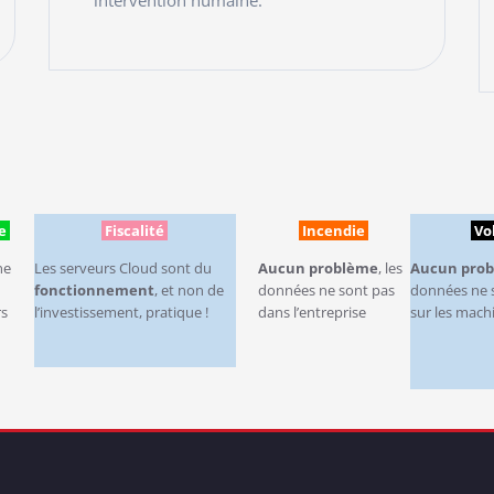
intervention humaine.
READ MORE
e
Fiscalité
Incendie
Vo
ne
Les serveurs Cloud sont du
Aucun problème
, les
Aucun pro
fonctionnement
, et non de
données ne sont pas
données ne 
rs
l’investissement, pratique !
dans l’entreprise
sur les mach