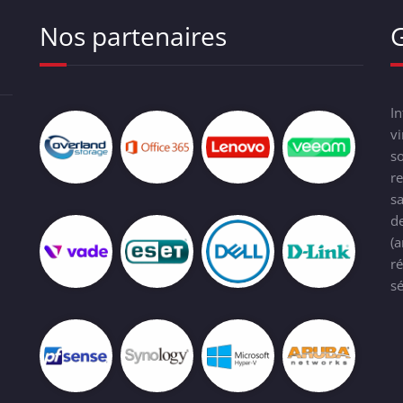
Nos partenaires
In
vi
so
re
sa
d
(a
ré
sé