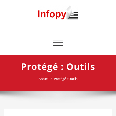
Skip
to
content
Afficher/masquer la navigation
Protégé : Outils
Accueil
Protégé : Outils